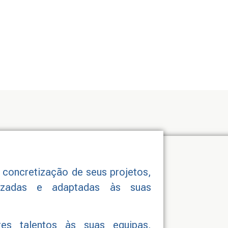
SEU
os ao seu lado em
 concretização de seus projetos,
alizadas e adaptadas às suas
es talentos às suas equipas,