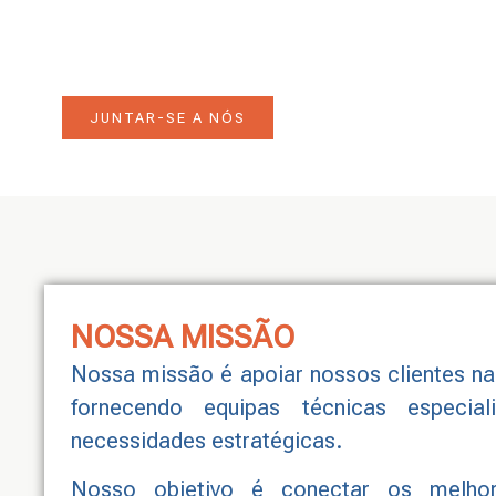
ESTÁ LIGADO AO 
O seu sucesso é a nossa prioridade. Estam
cada etapa da sua transformação
JUNTAR-SE A NÓS
NOSSA MISSÃO
Nossa missão é apoiar nossos clientes na
fornecendo equipas técnicas especi
necessidades estratégicas.
Nosso objetivo é conectar os melhor