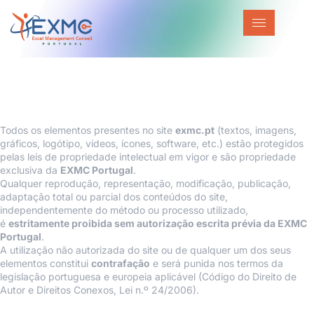
Menções Legais – exmc.pt
1. Propriedade Intelectual
Todos os elementos presentes no site
exmc.pt
(textos, imagens,
gráficos, logótipo, vídeos, ícones, software, etc.) estão protegidos
pelas leis de propriedade intelectual em vigor e são propriedade
exclusiva da
EXMC Portugal
.
Qualquer reprodução, representação, modificação, publicação,
adaptação total ou parcial dos conteúdos do site,
independentemente do método ou processo utilizado,
é
estritamente proibida sem autorização escrita prévia da EXMC
Portugal
.
A utilização não autorizada do site ou de qualquer um dos seus
elementos constitui
contrafação
e será punida nos termos da
legislação portuguesa e europeia aplicável (Código do Direito de
Autor e Direitos Conexos, Lei n.º 24/2006).