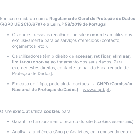
2. Proteção de Dados Pessoais (RGPD e Lei
Portuguesa)
Em conformidade com o
Regulamento Geral de Proteção de Dados
(RGPD UE 2016/679)
e a
Lei n.º 58/2019 de Portugal
:
Os dados pessoais recolhidos no site
exmc.pt
são utilizados
exclusivamente para os serviços oferecidos (contacto,
orçamentos, etc.).
Os utilizadores têm o direito de
acessar, retificar, eliminar,
limitar ou opor-se
ao tratamento dos seus dados. Para
exercer estes direitos, contacte: [email do Encarregado de
Proteção de Dados].
Em caso de litígio, pode ainda contactar a
CNPD (Comissão
Nacional de Proteção de Dados)
–
www.cnpd.pt
.
3. Política de Cookies (Diretiva UE 2009/136/CE)
O site
exmc.pt
utiliza
cookies
para:
Garantir o funcionamento técnico do site (cookies essenciais).
Analisar a audiência (Google Analytics, com consentimento).