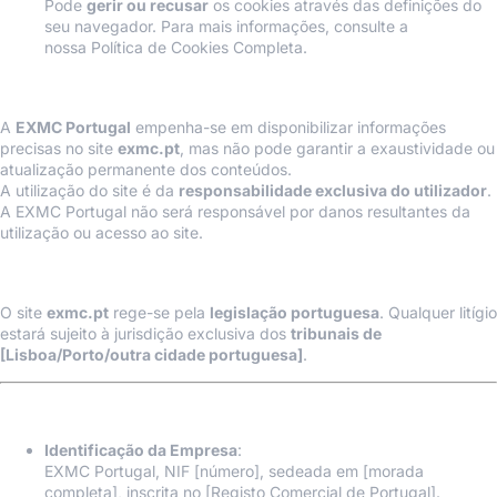
Pode
gerir ou recusar
os cookies através das definições do
seu navegador. Para mais informações, consulte a
nossa
Política de Cookies Completa
.
4. Limitação de Responsabilidade
A
EXMC Portugal
empenha-se em disponibilizar informações
precisas no site
exmc.pt
, mas não pode garantir a exaustividade ou
atualização permanente dos conteúdos.
A utilização do site é da
responsabilidade exclusiva do utilizador
.
A EXMC Portugal não será responsável por danos resultantes da
utilização ou acesso ao site.
5. Lei Aplicável e Jurisdição
O site
exmc.pt
rege-se pela
legislação portuguesa
. Qualquer litígio
estará sujeito à jurisdição exclusiva dos
tribunais de
[Lisboa/Porto/outra cidade portuguesa]
.
Avisos Adicionais (Obrigatórios em Portugal)
Identificação da Empresa
:
EXMC Portugal, NIF [número], sedeada em [morada
completa], inscrita no [Registo Comercial de Portugal].