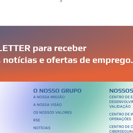
al, a cibersegurança deixou de ser opcional para se torna
operar, os riscos de ameaças cibernéticas crescem expone
ETTER para receber
 notícias e ofertas de emprego.
O NOSSO GRUPO
NOSSOS
A NOSSA MISSÃO
CENTRO DE 
DESENVOLVI
A NOSSA VISÃO
VALIDAÇÃO
OS NOSSOS VALORES
CENTRO DE 
OPERAÇÕES
RSE
CENTRO DE 
NOTÍCIAS
CIBERSEGUR