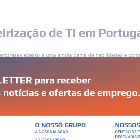
NOSSOS SERVIÇOS
NOSSOS CLIENTES
irização de TI em Portug
s empresas acesso a uma ampla gama de habilidades e conh
a, computação em nuvem ou soluções de IA, os profissiona
a entregar resultados de alta qualidade.
ETTER para receber
 notícias e ofertas de emprego.
O NOSSO GRUPO
NOSSOS
A NOSSA MISSÃO
CENTRO DE 
DESENVOLVI
A NOSSA VISÃO