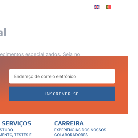
CARREIRA
al
ecimentos especializados. Seja no
is de TI portugueses possuem o
INSCREVER-SE
 SERVIÇOS
CARREIRA
ESTUDO,
EXPERIÊNCIAS DOS NOSSOS
MENTO, TESTES E
COLABORADORES