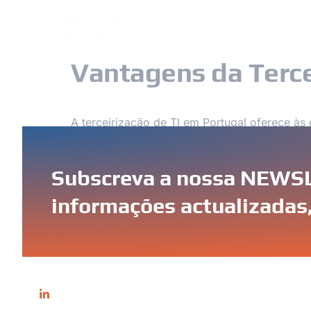
O NOSSO GRUPO
CONTATOS
Vantagens da Terce
A terceirização de TI em Portugal oferece à
desenvolvimento de software, ciberseguranç
conhecimento e a experiência necessários par
Subscreva a nossa NEWSL
informações actualizadas,